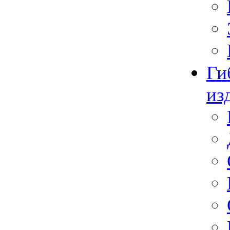
Ги
из