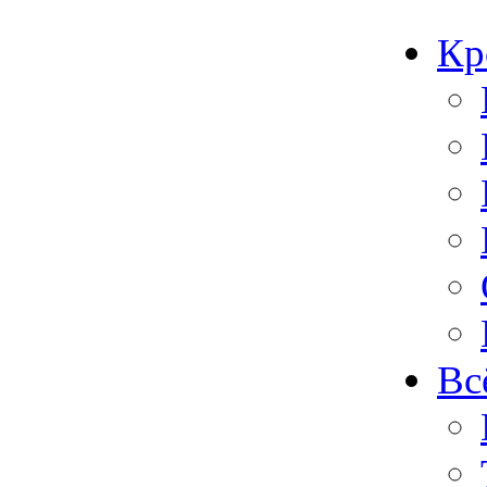
Кр
Вс