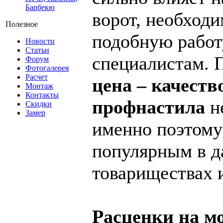
Барбекю
ворот, необходи
Полезное
подобную работ
Новости
Статьи
специалистам. 
Форум
Фотогалерея
Расчет
цена – качеств
Монтаж
Контакты
профнастила
н
Скидки
Замер
именно поэтому
популярным в 
товариществах и
Расценки на м