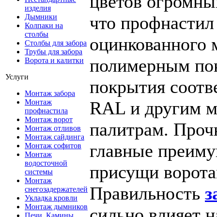
цветов огромный
изделия
что профнастил
Дымники
Колпаки на
столбы
оцинкованного 
Столбы для забора
Трубы для забора
полимерным пок
Ворота и калитки
Услуги
покрытия соотв
Монтаж забора
RAL и другим 
Монтаж
профнастила
Монтаж ворот
палитрам. Проч
Монтаж отливов
Монтаж сайдинга
главные преиму
Монтаж софитов
Монтаж
водосточной
присущи ворота
системы
Монтаж
Правильность
з
снегозадержателей
Укладка кровли
Монтаж дымников
сильно влияет 
Печи, Камины,