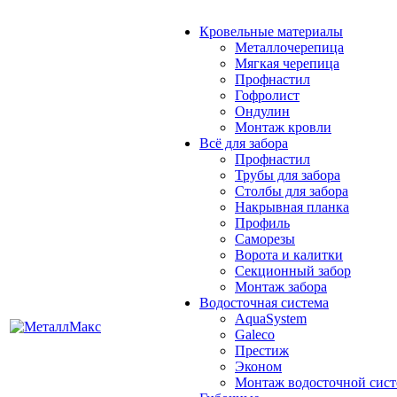
Кровельные материалы
Металлочерепица
Мягкая черепица
Профнастил
Гофролист
Ондулин
Монтаж кровли
Всё для забора
Профнастил
Трубы для забора
Столбы для забора
Накрывная планка
Профиль
Саморезы
Ворота и калитки
Секционный забор
Монтаж забора
Водосточная система
AquaSystem
Galeco
Престиж
Эконом
Монтаж водосточной сис