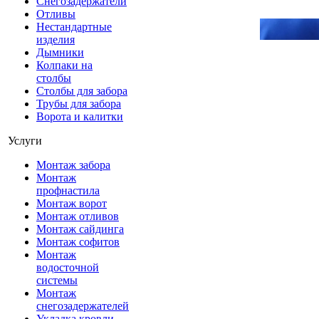
Снегозадержатели
Отливы
Нестандартные
изделия
Дымники
Колпаки на
столбы
Столбы для забора
Трубы для забора
Ворота и калитки
Услуги
Монтаж забора
Монтаж
профнастила
Монтаж ворот
Монтаж отливов
Монтаж сайдинга
Монтаж софитов
Монтаж
водосточной
системы
Монтаж
снегозадержателей
Укладка кровли