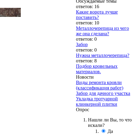
Обсуждаемые темы
ответов: 16
Какие ворота лучше
поставить?
ответов: 10
Металлочерепица из чего
же она сделана?
ответов: 0
Забор
ответов: 0
Нужна металлочерепица?
ответов: 8
Подбор кровельных
материалов.
Новости
Виды ремонта кровли
(классификация работ)
Забор для дачного участка
Укладка тротуарной
клинкерной плитки
Опрос
Нашли ли Вы, то что
искали?
Да