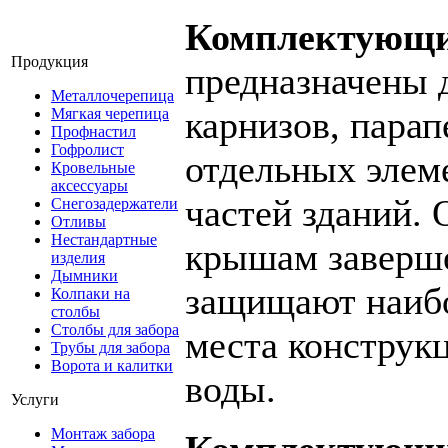
Комплектующи
Продукция
предназначены 
Металлочерепица
карнизов, парап
Мягкая черепица
Профнастил
Гофролист
отдельных элем
Кровельные
аксессуары
частей зданий.
Снегозадержатели
Отливы
Нестандартные
крышам заверш
изделия
Дымники
защищают наиб
Колпаки на
столбы
Столбы для забора
места конструк
Трубы для забора
Ворота и калитки
воды.
Услуги
Монтаж забора