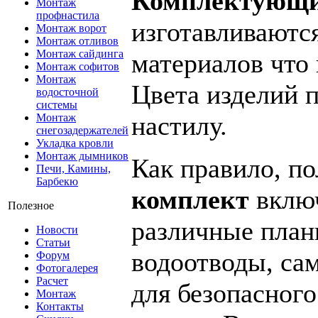
Комплектующи
Монтаж
профнастила
изготавливаются
Монтаж ворот
Монтаж отливов
Монтаж сайдинга
материалов что
Монтаж софитов
Монтаж
Цвета изделий 
водосточной
системы
настилу.
Монтаж
снегозадержателей
Укладка кровли
Монтаж дымников
Как правило, п
Печи, Камины,
Барбекю
комплект
включ
Полезное
различные план
Новости
Статьи
водоотводы, са
Форум
Фотогалерея
Расчет
для безопасног
Монтаж
Контакты