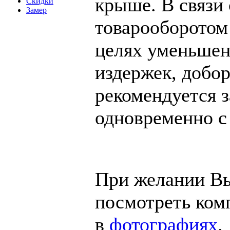
крыше. В связи
Скидки
Замер
товарооборотом
целях уменьшен
издержек, добо
рекомендуется з
одновременно с
При желании В
посмотреть ком
в
фотографиях
.