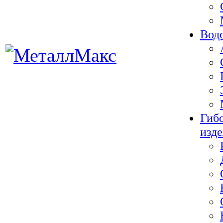
Вод
Гиб
изд