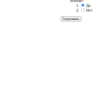
искали?
Да
Нет