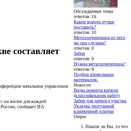
Обсуждаемые темы
ответов: 16
Какие ворота лучше
поставить?
ответов: 10
Металлочерепица из чего
же она сделана?
ответов: 0
кве составляет
Забор
ответов: 0
Нужна металлочерепица?
ответов: 8
Подбор кровельных
материалов.
Новости
конференции начальник управления
Виды ремонта кровли
(классификация работ)
Забор для дачного участка
ы» на жилье для каждой
Укладка тротуарной
х России, сообщает ИА
клинкерной плитки
Опрос
Нашли ли Вы, то что