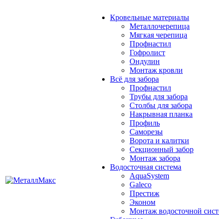
Кровельные материалы
Металлочерепица
Мягкая черепица
Профнастил
Гофролист
Ондулин
Монтаж кровли
Всё для забора
Профнастил
Трубы для забора
Столбы для забора
Накрывная планка
Профиль
Саморезы
Ворота и калитки
Секционный забор
Монтаж забора
Водосточная система
AquaSystem
Galeco
Престиж
Эконом
Монтаж водосточной сис