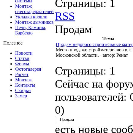
Страницы:
1
системы
Монтаж
снегозадержателей
RSS
Укладка кровли
Монтаж дымников
Продам
Печи, Камины,
Барбекю
Темы
Полезное
Продам недорого строительные мате
Место продажи стройматериалов в г.
Новости
Московской области.
·
автор:
Ренат
Статьи
Форум
Страницы:
1
Фотогалерея
Расчет
Монтаж
Сейчас на фору
Контакты
Скидки
пользователей:
Замер
0
)
есть новые соо