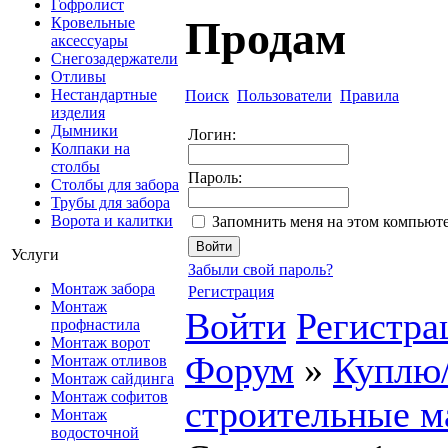
Гофролист
Продам
Кровельные
аксессуары
Снегозадержатели
Отливы
Нестандартные
Поиск
Пользователи
Правила
изделия
Дымники
Логин:
Колпаки на
столбы
Пароль:
Столбы для забора
Трубы для забора
Ворота и калитки
Запомнить меня на этом компьют
Услуги
Забыли свой пароль?
Монтаж забора
Регистрация
Монтаж
Войти
Регистра
профнастила
Монтаж ворот
Форум
»
Куплю
Монтаж отливов
Монтаж сайдинга
Монтаж софитов
строительные м
Монтаж
водосточной