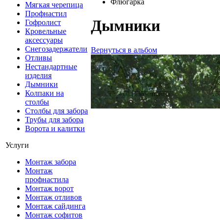
Флюгарка
Мягкая черепица
Профнастил
Дымники
Гофролист
Кровельные
аксессуары
Снегозадержатели
Вернуться в альбом
Отливы
Нестандартные
изделия
Дымники
Колпаки на
столбы
Столбы для забора
Трубы для забора
Ворота и калитки
Услуги
Монтаж забора
Монтаж
профнастила
Монтаж ворот
Монтаж отливов
Монтаж сайдинга
Монтаж софитов