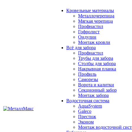
Кровельные материалы
Металлочерепица
Мягкая черепица
Профнастил
Гофролист
Ондулин
Монтаж кровли
Всё для забора
Профнастил
Трубы для забора
Столбы для забора
Накрывная планка
Профиль
Саморезы
Ворота и калитки
Секционный забор
Монтаж забора
Водосточная система
AquaSystem
Galeco
Престиж
Эконом
Монтаж водосточной сис