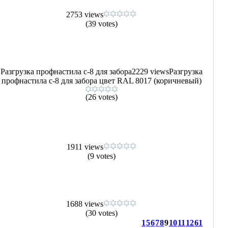
2753 views
(39 votes)
Разгрузка профнастила с-8 для забора
2229 views
Разгрузка
профнастила с-8 для забора цвет RAL 8017 (коричневый)
(26 votes)
1911 views
(9 votes)
1688 views
(30 votes)
1
5
6
7
8
9
10
11
12
61