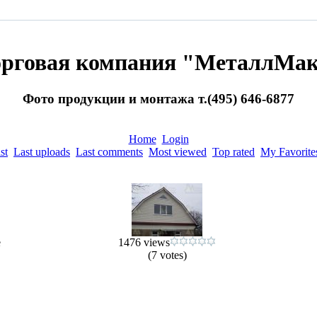
орговая компания "МеталлМак
Фото продукции и монтажа т.(495) 646-6877
Home
Login
st
Last uploads
Last comments
Most viewed
Top rated
My Favorite
е
1476 views
(7 votes)