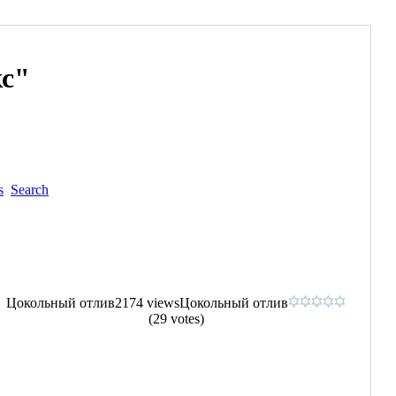
с"
s
Search
Цокольный отлив
2174 views
Цокольный отлив
(29 votes)