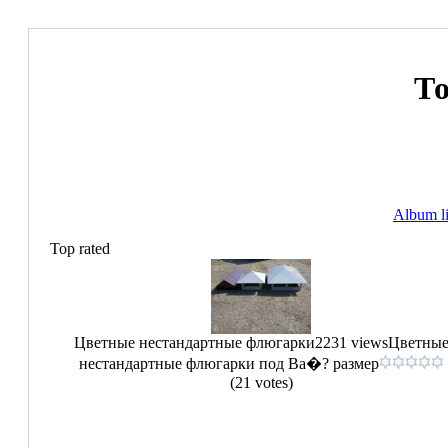
Т
Album li
Top rated
Цветные нестандартные флюгарки
2231 views
Цветны
нестандартные флюгарки под Ва�? размер
(21 votes)