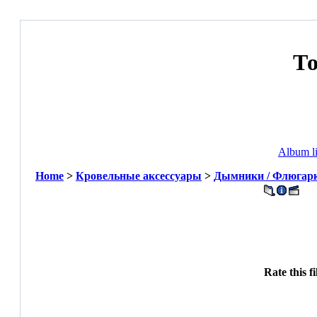
Т
Album li
Home
>
Кровельные аксессуары
>
Дымники / Флюгар
Rate this f