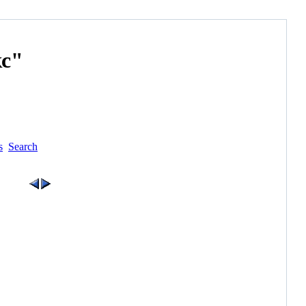
с"
s
Search