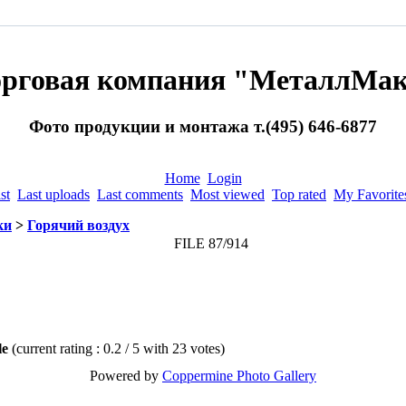
орговая компания "МеталлМак
Фото продукции и монтажа т.(495) 646-6877
Home
Login
st
Last uploads
Last comments
Most viewed
Top rated
My Favorite
ки
>
Горячий воздух
FILE 87/914
ile
(current rating : 0.2 / 5 with 23 votes)
Powered by
Coppermine Photo Gallery